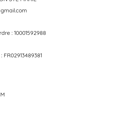
]gmail.com
ordre : 10001592988
: FR02913489381
OM